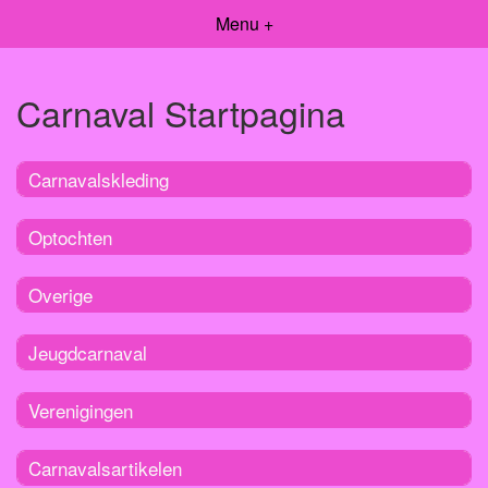
Menu +
Carnaval Startpagina
Carnavalskleding
Optochten
Overige
Jeugdcarnaval
Verenigingen
Carnavalsartikelen